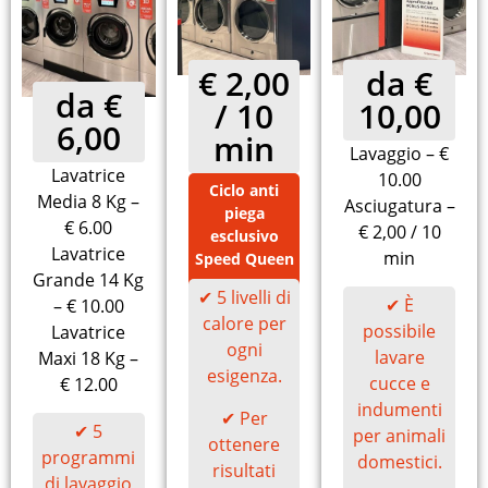
€ 2,00
da €
da €
/ 10
10,00
6,00
min
Lavaggio – €
Lavatrice
10.00
Ciclo anti
Media 8 Kg –
Asciugatura –
piega
€ 6.00
€ 2,00 / 10
esclusivo
Lavatrice
min
Speed Queen
Grande 14 Kg
✔ 5 livelli di
✔ È
– € 10.00
calore per
possibile
Lavatrice
ogni
lavare
Maxi 18 Kg –
esigenza.
cucce e
€ 12.00
indumenti
✔ Per
✔ 5
per animali
ottenere
programmi
domestici.
risultati
di lavaggio