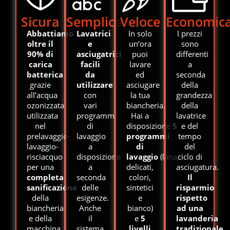
Sicura
Semplice
Veloce
Economic
Abbattiamo
Lavatrici
In solo
I prezzi
oltre il
e
un’ora
sono
90% di
asciugatrici
puoi
differenti
carica
facili
lavare
a
batterica
da
ed
seconda
grazie
utilizzare
asciugare
della
all’acqua
con
la tua
grandezza
ozonizzata
vari
biancheria.
della
utilizzata
programmi
Hai a
lavatrice
nel
di
disposizione
5
e del
prelavaggio-
lavaggio
programmi
tempo
lavaggio-
a
di
del
risciacquo
disposizione
lavaggio
(lana,
ciclo di
per una
a
delicati,
asciugatura.
completa
seconda
colori,
Il
sanificazione
delle
sintetici
risparmio
della
esigenze.
e
rispetto
biancheria
Anche
bianco)
ad una
e della
il
e
5
lavanderia
macchina.
sistema
livelli
tradizionale