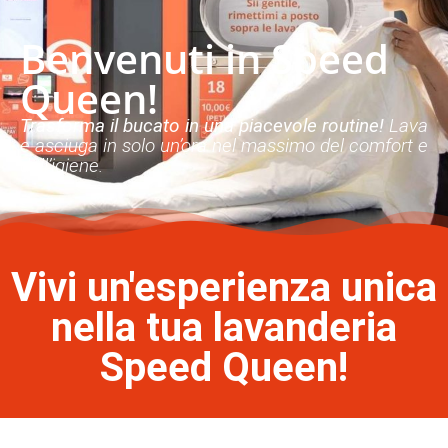
Benvenuti in Speed
Queen!
Trasforma il bucato in una piacevole routine!
Lava
e asciuga in solo un’ora nel massimo del comfort e
dell’igiene.
Vivi un'esperienza unica
nella tua lavanderia
Speed Queen!