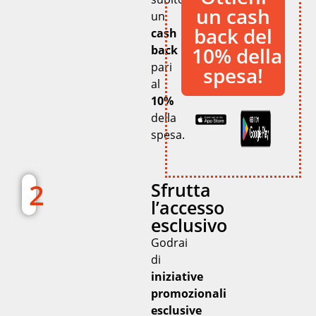
un cash
un
back del
cash
10% della
back
pari
spesa!
al
10%
della
spesa.
2
Sfrutta
l’accesso
esclusivo
Godrai
di
iniziative
promozionali
esclusive