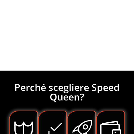
Cosa puoi
lavare e
asciugare
da Speed
Queen?
Perché scegliere Speed
Queen?