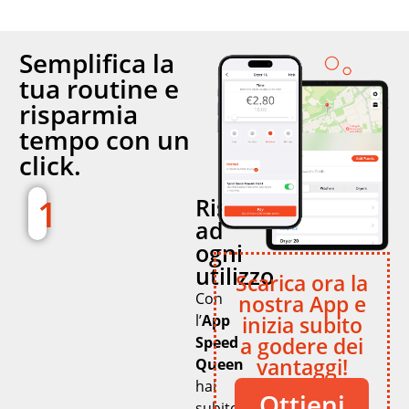
Semplifica la
tua routine e
risparmia
tempo con un
click.
1
Risparmia
ad
ogni
utilizzo
Scarica ora la
Con
nostra App e
inizia subito
l’
App
a godere dei
Speed
vantaggi!
Queen
hai
Ottieni
subito