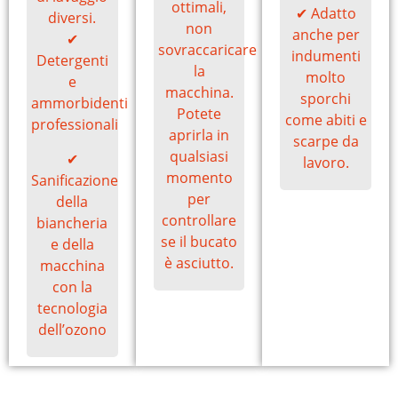
ottimali,
✔ Adatto
diversi.
non
anche per
✔
sovraccaricare
indumenti
Detergenti
la
molto
e
macchina.
sporchi
ammorbidenti
Potete
come abiti e
professionali
aprirla in
scarpe da
qualsiasi
✔
lavoro.
momento
Sanificazione
per
della
controllare
biancheria
se il bucato
e della
è asciutto.
macchina
con la
tecnologia
dell’ozono