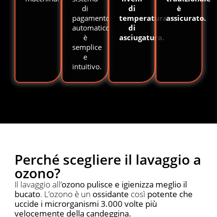
di
di
è
pagamento
temperatura
assicurato.
automatico
di
è
asciugatura.
semplice
e
intuitivo.
Perché scegliere il lavaggio a
ozono?
Il lavaggio all’
ozono pulisce e igienizza meglio il
bucato
. L’ozono è un
ossidante
così
potente che
uccide i microrganismi 3.000 volte più
velocemente della candeggina.