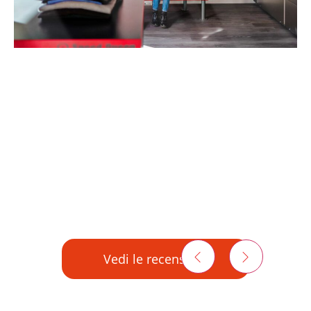
Vieni a scoprire i nostri
salotti del pulito
Finalmente puoi lavare e asciugare i tuoi capi in
una lavanderia self-service di ultima
generazione, tutte le volte che ne hai bisogno, in
totale sicurezza e comodità.
Una lavanderia
spaziosa, moderna e
confortevole
, dotata delle
migliori lavatrici al
mondo
da
8 Kg, 14Kg e 18 Kg
e
asciugatrici
capienti e potentissime
!
Vedi le recensioni